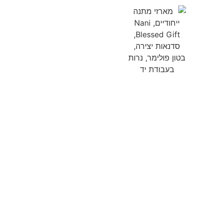
תקציר
א