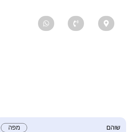
שוהם
מפה